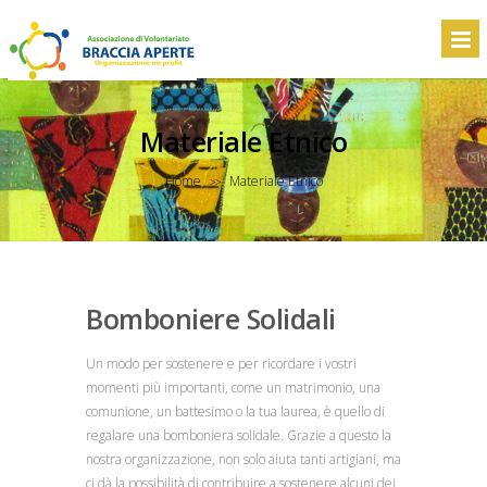
Materiale Etnico
Home
Materiale Etnico
>>
Bomboniere Solidali
Un modo per sostenere e per ricordare i vostri
momenti più importanti, come un matrimonio, una
comunione, un battesimo o la tua laurea, è quello di
regalare una bomboniera solidale. Grazie a questo la
nostra organizzazione, non solo aiuta tanti artigiani, ma
ci dà la possibilità di contribuire a sostenere alcuni dei