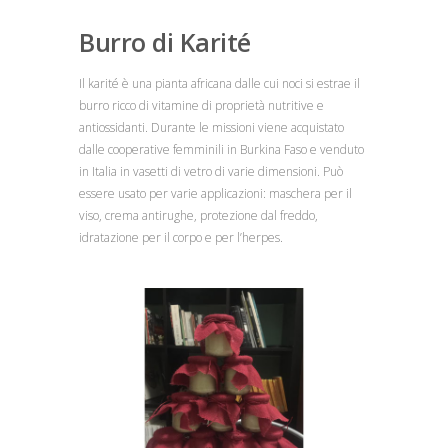
Burro di Karité
Il karité è una pianta africana dalle cui noci si estrae il
burro ricco di vitamine di proprietà nutritive e
antiossidanti. Durante le missioni viene acquistato
dalle cooperative femminili in Burkina Faso e venduto
in Italia in vasetti di vetro di varie dimensioni. Può
essere usato per varie applicazioni: maschera per il
viso, crema antirughe, protezione dal freddo,
idratazione per il corpo e per l’herpes.