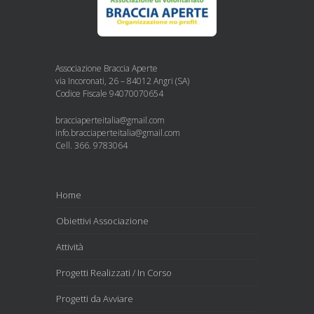
Associazione Braccia Aperte
via Incoronati, 26 – 84012 Angri (SA)
Codice Fiscale 94070070654
bracciaperteitalia@gmail.com
info.bracciaperteitalia@gmail.com
Cell. 366. 9783064
Home
Obiettivi Associazione
Attività
Progetti Realizzati / In Corso
Progetti da Avviare