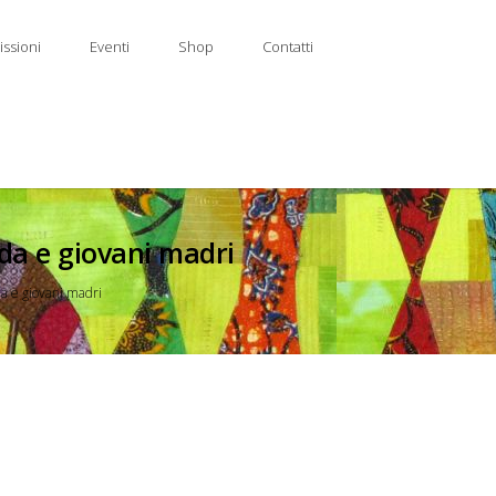
issioni
Eventi
Shop
Contatti
ada e giovani madri
da e giovani madri