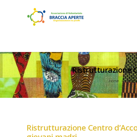
Ristrutturazione C
Home
Proget
>>
Ristrutturazione Centro d’Acco
giovani madri