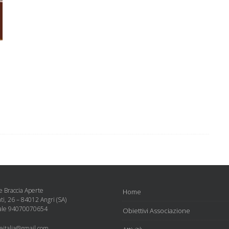
e Braccia Aperte
Home
ati, 26 – 84012 Angri (SA)
cale 94070070654
Obiettivi Associazione
teitalia@gmail.com