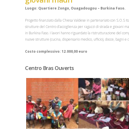
Luogo: Quartiere Zongo, Ouagadougou – Burkina Faso.
Progetto finanziato dalla Chiesa Valdese in partenariato con S.O.S Ita
strutture del Centro d’accoglienza per ragazzi di strada e giovani 
in Burkina Faso. I lavori hanno riguardato la ristrutturazione del com
nuove strutture (cucina, dispensario medico, ufficio), docce, bagni e d
Costo complessivo: 12.000,00 euro
Centro Bras Ouverts