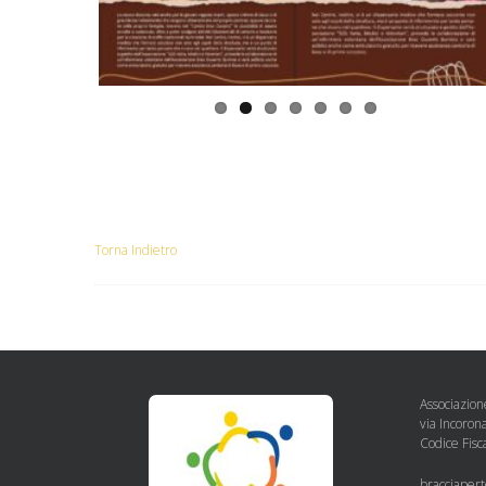
Torna Indietro
Associazion
via Incoron
Codice Fis
bracciaper