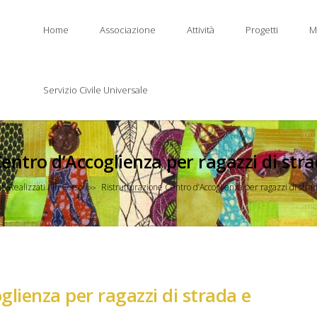
Home
Associazione
Attività
Progetti
M
Servizio Civile Universale
entro d’Accoglienza per ragazzi di str
ti Realizzati / In Corso
Ristrutturazione Centro d’Accoglienza per ragazzi di stra
>>
glienza per ragazzi di strada e